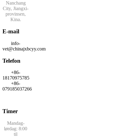
Nanchang
City, Jiangxi-
provinsen,
Kina.
E-mail
info-
vet@chinajxbcyy.com
Telefon
+86-
18170975785
+86-
079185037266
Timer
Mandag-
lørdag: 8:00
til