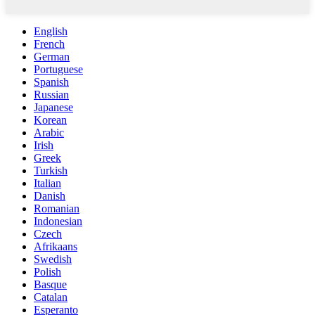
English
French
German
Portuguese
Spanish
Russian
Japanese
Korean
Arabic
Irish
Greek
Turkish
Italian
Danish
Romanian
Indonesian
Czech
Afrikaans
Swedish
Polish
Basque
Catalan
Esperanto