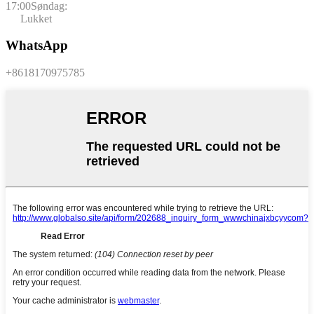
17:00
Søndag:
Lukket
WhatsApp
+8618170975785