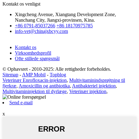
Kontakt os venligst
Xingcheng Avenue, Xiangtang Development Zone,
Nanchang City, Jiangxi-provinsen, Kina.
+86 0791-85037266
+86 18170975785
info-vet@chinajxbcyy.com
Kontakt os
Virksomhedsprofil
Ofte stillede spørgsmål
© Ophavsret - 2010-2025: Alle rettigheder forbeholdes.
Sitemap
-
AMP Mobil
-
Topblog
Veterinær Enrofloxacin-injektion
,
Multivitaminindsprøjtning til
fjerkræ
,
Amoxicillin og antibiotika
,
Antibakteriel injektion
,
Multivitamininjektion til dyrlæge
,
Veterinær injektion
,
Send e-mail
x