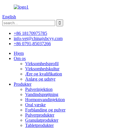
English
+86 18170975785
info-vet@chinajxbcyy.com
+86 0791-85037266
Hjem
Om os
Virksomhedsprofil
Virksomhedskultur
Ære og kvalifikation
Anlæg og udstyr
Produkter
Pulverinjektion
Vandindsprøjtning
Hormonvandinjektion
Oral væske
Forblanding og pulver
Pulverprodukter
Granulatprodukter
Tabletprodukter